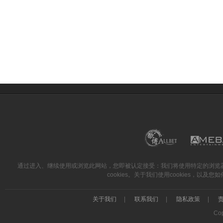
通过进入、继续使用或浏览此网站，您即被认定接受：我们将使用特定的浏览器coo
cookies。关于我们使用cookies，以及
关于我们
|
联系我们
|
隐私政策
|
Cop