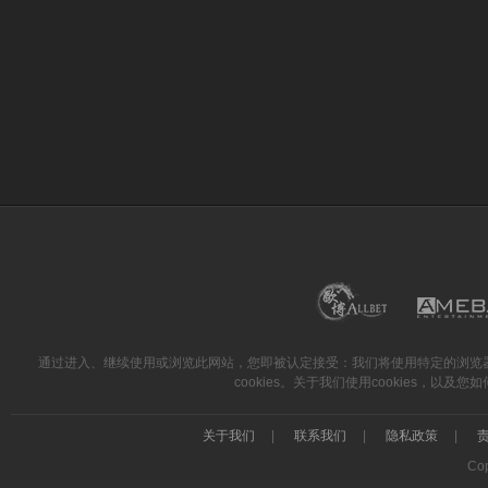
通过进入、继续使用或浏览此网站，您即被认定接受：我们将使用特定的浏览器coo
cookies。关于我们使用cookies，以及
关于我们
|
联系我们
|
隐私政策
|
Cop