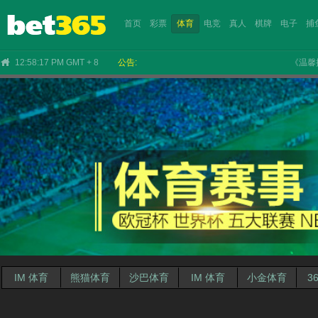
首页
彩票
体育
电竞
真人
棋牌
电子
捕
12:58:17 PM GMT + 8
公告:
《温馨提示
NEXTSPIN
EEAI
沙巴
KS
IM
双赢
IM
WAZDAN
CHOICE
ICG
乐游
IM
雷火
VR
CHOICE
BBIN
365
CR
PP
IM 体育
熊猫体育
沙巴体育
IM 体育
小金体育
3