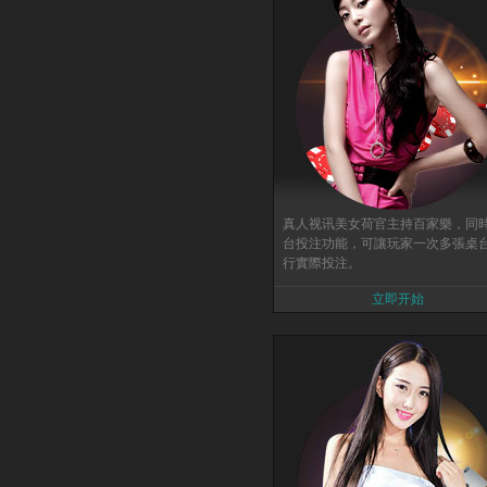
真人视讯美女荷官主持百家樂，同
台投注功能，可讓玩家一次多張桌
行實際投注。
立即开始