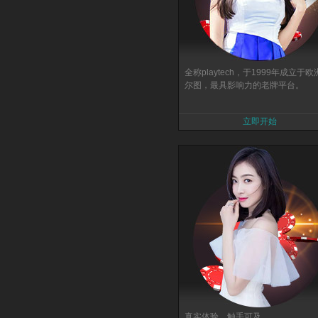
全称playtech，于1999年成立于
尔图，最具影响力的老牌平台。
立即开始
真实体验，触手可及。