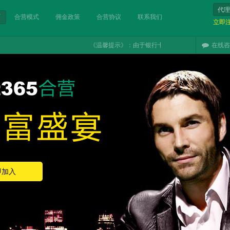
页
合营模式
佣金政策
合营协议
联系我们
立即
《温馨提示》：由于银行卡存款提款监控严格，建议您游戏
在线咨
即加入