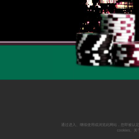
通过进入、继续使用或浏览此网站，您即被认定接受
cookies