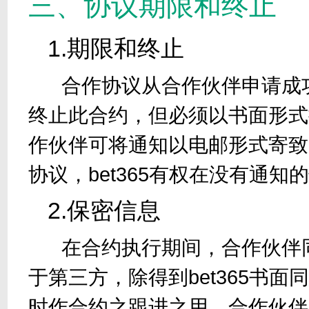
三、协议期限和终止
1.期限和终止
合作协议从合作伙伴申请成
终止此合约，但必须以书面形式
作伙伴可将通知以电邮形式寄致：1
协议，bet365有权在没有通
2.保密信息
在合约执行期间，合作伙伴同
于第三方，除得到bet365书
时作合约之跟进之用。合作伙伴