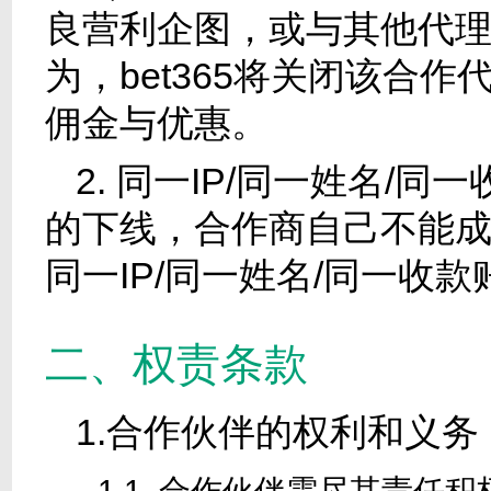
良营利企图，或与其他代
为，bet365将关闭该合
佣金与优惠。
2. 同一IP/同一姓名/
的下线，合作商自己不能
同一IP/同一姓名/同一收
二、权责条款
1.合作伙伴的权利和义务
1.1. 合作伙伴需尽其责任