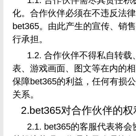
化。合作伙伴必须在不违反法律
bet365。由此产生的宣传、
行承担。
1.2. 合作伙伴不得私自转
表、游戏画面、图文等在内的相
保障bet365的利益，任何有
关系。
2.bet365对合作伙伴的
2.1. bet365的客服