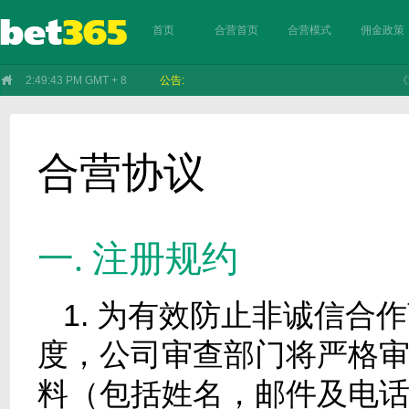
首页
合营首页
合营模式
佣金政策
2:49:44 PM GMT + 8
公告:
《温
合营协议
一. 注册规约
1. 为有效防止非诚信合作
度，公司审查部门将严格
料（包括姓名，邮件及电